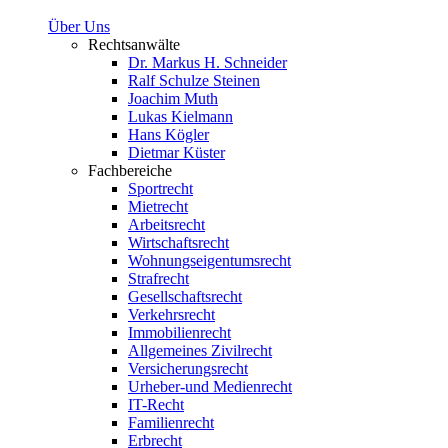
Über Uns
Rechtsanwälte
Dr. Markus H. Schneider
Ralf Schulze Steinen
Joachim Muth
Lukas Kielmann
Hans Kögler
Dietmar Küster
Fachbereiche
Sportrecht
Mietrecht
Arbeitsrecht
Wirtschaftsrecht
Wohnungseigentumsrecht
Strafrecht
Gesellschaftsrecht
Verkehrsrecht
Immobilienrecht
Allgemeines Zivilrecht
Versicherungsrecht
Urheber-und Medienrecht
IT-Recht
Familienrecht
Erbrecht