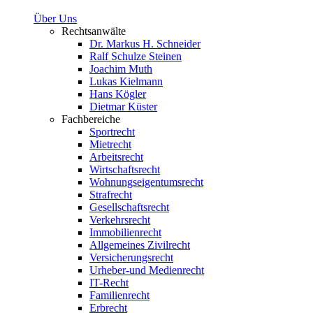
Über Uns
Rechtsanwälte
Dr. Markus H. Schneider
Ralf Schulze Steinen
Joachim Muth
Lukas Kielmann
Hans Kögler
Dietmar Küster
Fachbereiche
Sportrecht
Mietrecht
Arbeitsrecht
Wirtschaftsrecht
Wohnungseigentumsrecht
Strafrecht
Gesellschaftsrecht
Verkehrsrecht
Immobilienrecht
Allgemeines Zivilrecht
Versicherungsrecht
Urheber-und Medienrecht
IT-Recht
Familienrecht
Erbrecht