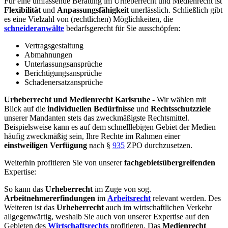
Für eine umfassende Beratung im Urheberrecht und Medienrecht ist
Flexibilität
und
Anpassungsfähigkeit
unerlässlich. Schließlich gibt
es eine Vielzahl von (rechtlichen) Möglichkeiten, die
schneideranwälte
bedarfsgerecht für Sie ausschöpfen:
Vertragsgestaltung
Abmahnungen
Unterlassungsansprüche
Berichtigungsansprüche
Schadenersatzansprüche
Urheberrecht und Medienrecht Karlsruhe
- Wir wählen mit
Blick auf die
individuellen Bedürfnisse
und
Rechtsschutzziele
unserer Mandanten stets das zweckmäßigste Rechtsmittel.
Beispielsweise kann es auf dem schnelllebigen Gebiet der Medien
häufig zweckmäßig sein, Ihre Rechte im Rahmen einer
einstweiligen Verfügung
nach §
935
ZPO durchzusetzen.
Weiterhin profitieren Sie von unserer
fachgebietsübergreifenden
Expertise:
So kann das
Urheberrecht
im Zuge von sog.
Arbeitnehmererfindungen
im
Arbeitsrecht
relevant werden. Des
Weiteren ist das
Urheberrecht
auch im wirtschaftlichen Verkehr
allgegenwärtig, weshalb Sie auch von unserer Expertise auf den
Gebieten des
Wirtschaftsrechts
profitieren. Das
Medienrecht