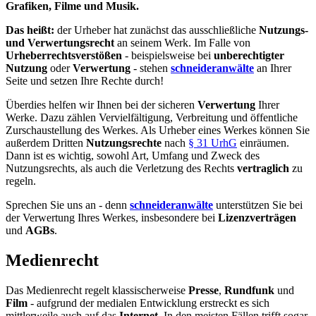
Grafiken, Filme und Musik.
Das heißt:
der Urheber hat zunächst das ausschließliche
Nutzungs-
und Verwertungsrecht
an seinem Werk. Im Falle von
Urheberrechtsverstößen
- beispielsweise bei
unberechtigter
Nutzung
oder
Verwertung
- stehen
schneideranwälte
an Ihrer
Seite und setzen Ihre Rechte durch!
Überdies helfen wir Ihnen bei der sicheren
Verwertung
Ihrer
Werke. Dazu zählen Vervielfältigung, Verbreitung und öffentliche
Zurschaustellung des Werkes. Als Urheber eines Werkes können Sie
außerdem Dritten
Nutzungsrechte
nach
§ 31 UrhG
einräumen.
Dann ist es wichtig, sowohl Art, Umfang und Zweck des
Nutzungsrechts, als auch die Verletzung des Rechts
vertraglich
zu
regeln.
Sprechen Sie uns an - denn
schneideranwälte
unterstützen Sie bei
der Verwertung Ihres Werkes, insbesondere bei
Lizenzverträgen
und
AGBs
.
Medienrecht
Das Medienrecht regelt klassischerweise
Presse
,
Rundfunk
und
Film
- aufgrund der medialen Entwicklung erstreckt es sich
mittlerweile auch auf das
Internet
. In den meisten Fällen trifft sogar