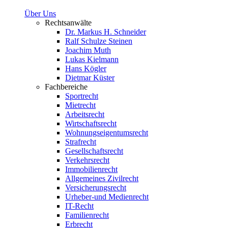
Über Uns
Rechtsanwälte
Dr. Markus H. Schneider
Ralf Schulze Steinen
Joachim Muth
Lukas Kielmann
Hans Kögler
Dietmar Küster
Fachbereiche
Sportrecht
Mietrecht
Arbeitsrecht
Wirtschaftsrecht
Wohnungseigentumsrecht
Strafrecht
Gesellschaftsrecht
Verkehrsrecht
Immobilienrecht
Allgemeines Zivilrecht
Versicherungsrecht
Urheber-und Medienrecht
IT-Recht
Familienrecht
Erbrecht