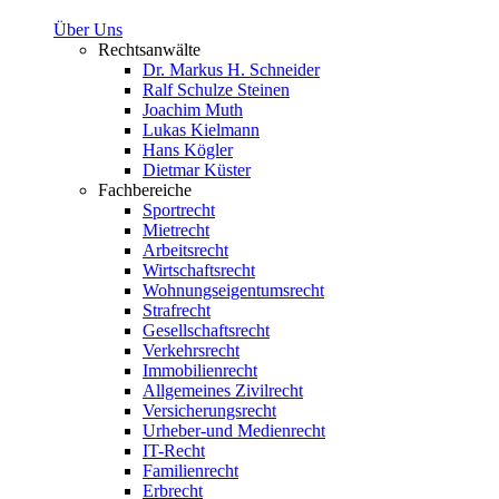
Über Uns
Rechtsanwälte
Dr. Markus H. Schneider
Ralf Schulze Steinen
Joachim Muth
Lukas Kielmann
Hans Kögler
Dietmar Küster
Fachbereiche
Sportrecht
Mietrecht
Arbeitsrecht
Wirtschaftsrecht
Wohnungseigentumsrecht
Strafrecht
Gesellschaftsrecht
Verkehrsrecht
Immobilienrecht
Allgemeines Zivilrecht
Versicherungsrecht
Urheber-und Medienrecht
IT-Recht
Familienrecht
Erbrecht