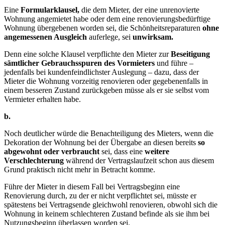
Eine
Formularklausel,
die dem Mieter, der eine unrenovierte
Wohnung angemietet habe oder dem eine renovierungsbedürftige
Wohnung übergebenen worden sei, die Schönheitsreparaturen
ohne
angemessenen Ausgleich
auferlege, sei
unwirksam.
Denn eine solche Klausel verpflichte den Mieter zur
Beseitigung
sämtlicher Gebrauchsspuren des Vormieters
und führe –
jedenfalls bei kundenfeindlichster Auslegung – dazu, dass der
Mieter die Wohnung vorzeitig renovieren oder gegebenenfalls in
einem besseren Zustand zurückgeben müsse als er sie selbst vom
Vermieter erhalten habe.
b.
Noch deutlicher würde die Benachteiligung des Mieters, wenn die
Dekoration der Wohnung bei der Übergabe an diesen bereits
so
abgewohnt oder verbraucht
sei, dass eine
weitere
Verschlechterung
während der Vertragslaufzeit schon aus diesem
Grund praktisch nicht mehr in Betracht komme.
Führe der Mieter in diesem Fall bei Vertragsbeginn eine
Renovierung durch, zu der er nicht verpflichtet sei, müsste er
spätestens bei Vertragsende gleichwohl renovieren, obwohl sich die
Wohnung in keinem schlechteren Zustand befinde als sie ihm bei
Nutzungsbeginn überlassen worden sei.