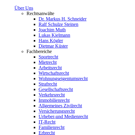
Über Uns
Rechtsanwälte
Dr. Markus H. Schneider
Ralf Schulze Steinen
Joachim Muth
Lukas Kielmann
Hans Kögler
Dietmar Küster
Fachbereiche
Sportrecht
Mietrecht
Arbeitsrecht
Wirtschaftsrecht
Wohnungseigentumsrecht
Strafrecht
Gesellschaftsrecht
Verkehrsrecht
Immobilienrecht
Allgemeines Zivilrecht
Versicherungsrecht
Urheber-und Medienrecht
IT-Recht
Familienrecht
Erbrecht