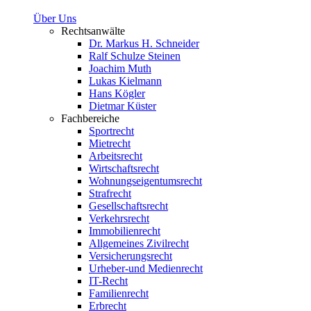
Über Uns
Rechtsanwälte
Dr. Markus H. Schneider
Ralf Schulze Steinen
Joachim Muth
Lukas Kielmann
Hans Kögler
Dietmar Küster
Fachbereiche
Sportrecht
Mietrecht
Arbeitsrecht
Wirtschaftsrecht
Wohnungseigentumsrecht
Strafrecht
Gesellschaftsrecht
Verkehrsrecht
Immobilienrecht
Allgemeines Zivilrecht
Versicherungsrecht
Urheber-und Medienrecht
IT-Recht
Familienrecht
Erbrecht