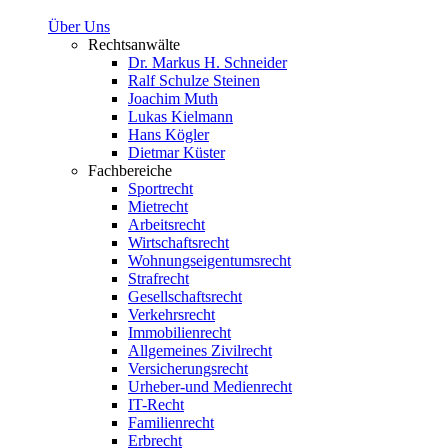
Über Uns
Rechtsanwälte
Dr. Markus H. Schneider
Ralf Schulze Steinen
Joachim Muth
Lukas Kielmann
Hans Kögler
Dietmar Küster
Fachbereiche
Sportrecht
Mietrecht
Arbeitsrecht
Wirtschaftsrecht
Wohnungseigentumsrecht
Strafrecht
Gesellschaftsrecht
Verkehrsrecht
Immobilienrecht
Allgemeines Zivilrecht
Versicherungsrecht
Urheber-und Medienrecht
IT-Recht
Familienrecht
Erbrecht