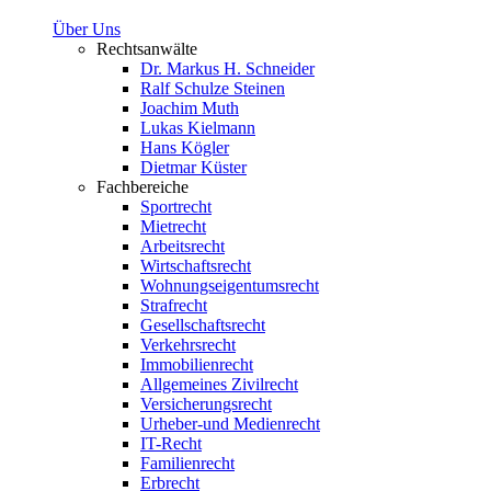
Über Uns
Rechtsanwälte
Dr. Markus H. Schneider
Ralf Schulze Steinen
Joachim Muth
Lukas Kielmann
Hans Kögler
Dietmar Küster
Fachbereiche
Sportrecht
Mietrecht
Arbeitsrecht
Wirtschaftsrecht
Wohnungseigentumsrecht
Strafrecht
Gesellschaftsrecht
Verkehrsrecht
Immobilienrecht
Allgemeines Zivilrecht
Versicherungsrecht
Urheber-und Medienrecht
IT-Recht
Familienrecht
Erbrecht