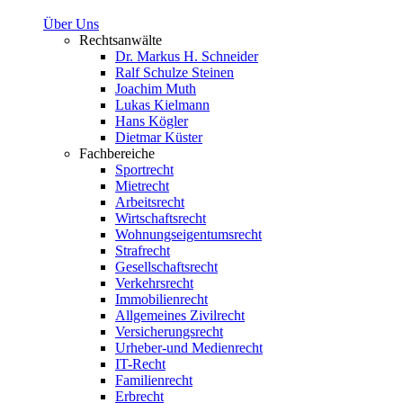
Über Uns
Rechtsanwälte
Dr. Markus H. Schneider
Ralf Schulze Steinen
Joachim Muth
Lukas Kielmann
Hans Kögler
Dietmar Küster
Fachbereiche
Sportrecht
Mietrecht
Arbeitsrecht
Wirtschaftsrecht
Wohnungseigentumsrecht
Strafrecht
Gesellschaftsrecht
Verkehrsrecht
Immobilienrecht
Allgemeines Zivilrecht
Versicherungsrecht
Urheber-und Medienrecht
IT-Recht
Familienrecht
Erbrecht