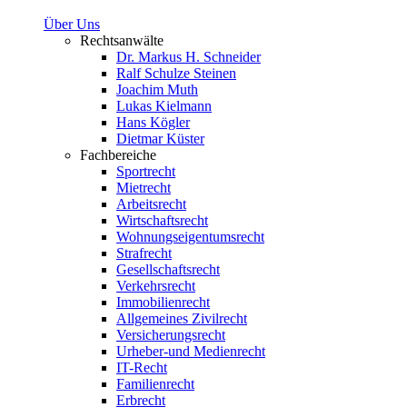
Über Uns
Rechtsanwälte
Dr. Markus H. Schneider
Ralf Schulze Steinen
Joachim Muth
Lukas Kielmann
Hans Kögler
Dietmar Küster
Fachbereiche
Sportrecht
Mietrecht
Arbeitsrecht
Wirtschaftsrecht
Wohnungseigentumsrecht
Strafrecht
Gesellschaftsrecht
Verkehrsrecht
Immobilienrecht
Allgemeines Zivilrecht
Versicherungsrecht
Urheber-und Medienrecht
IT-Recht
Familienrecht
Erbrecht