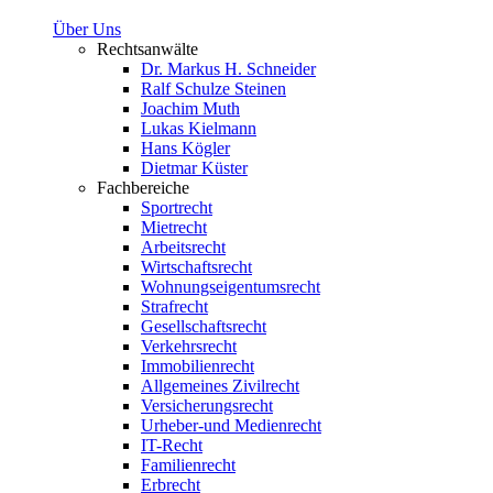
Über Uns
Rechtsanwälte
Dr. Markus H. Schneider
Ralf Schulze Steinen
Joachim Muth
Lukas Kielmann
Hans Kögler
Dietmar Küster
Fachbereiche
Sportrecht
Mietrecht
Arbeitsrecht
Wirtschaftsrecht
Wohnungseigentumsrecht
Strafrecht
Gesellschaftsrecht
Verkehrsrecht
Immobilienrecht
Allgemeines Zivilrecht
Versicherungsrecht
Urheber-und Medienrecht
IT-Recht
Familienrecht
Erbrecht