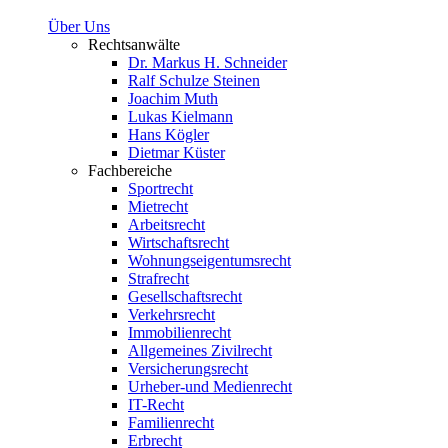
Über Uns
Rechtsanwälte
Dr. Markus H. Schneider
Ralf Schulze Steinen
Joachim Muth
Lukas Kielmann
Hans Kögler
Dietmar Küster
Fachbereiche
Sportrecht
Mietrecht
Arbeitsrecht
Wirtschaftsrecht
Wohnungseigentumsrecht
Strafrecht
Gesellschaftsrecht
Verkehrsrecht
Immobilienrecht
Allgemeines Zivilrecht
Versicherungsrecht
Urheber-und Medienrecht
IT-Recht
Familienrecht
Erbrecht