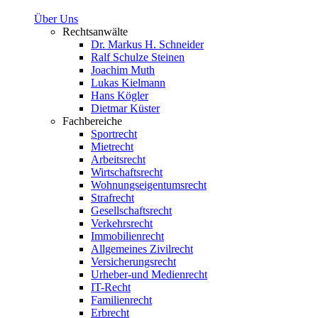
Über Uns
Rechtsanwälte
Dr. Markus H. Schneider
Ralf Schulze Steinen
Joachim Muth
Lukas Kielmann
Hans Kögler
Dietmar Küster
Fachbereiche
Sportrecht
Mietrecht
Arbeitsrecht
Wirtschaftsrecht
Wohnungseigentumsrecht
Strafrecht
Gesellschaftsrecht
Verkehrsrecht
Immobilienrecht
Allgemeines Zivilrecht
Versicherungsrecht
Urheber-und Medienrecht
IT-Recht
Familienrecht
Erbrecht