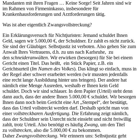
Mandanten mit ihren Fragen … Keine Sorge! Seit Jahren sind wir
im Rahmen von Firmeninkasso, insbesondere für
Krankenhausforderungen und Arztforderungen tätig.
Was ist aber eigentlich Zwangsvollstreckung?
Ein Erklärungsversuch für Nichtjuristen: Jemand schuldet Ihnen
Geld, sagen wir 5.000,00 €, der Schuldner. Er zahlt es nicht zurück.
Sie sind der Gläubiger. Selbstjustiz ist verboten. Also gehen Sie zum
Anwalt Ihres Vertrauens, d.h. zu uns nach Karlsruhe, zu
den
schneideranwälten
. Wir erwirken (besorgen) für Sie bei einem
Gericht einen Titel. Das heißt, ein Stück Papier, z.B. ein
Gerichtsurteil (
Im Namen des Volkes
). Das klingt so einfach, muss in
der Regel aber schwer erarbeitet werden (wir mussten jedenfalls
eine recht lange Ausbildung hinter uns bringen). Der andere hat
nämlich eine Menge Ausreden, weshalb er Ihnen kein Geld
schuldet. Doch wir sind schlauer. In dem Papier (Urteil) steht denn
dann auch, dass der andere Ihnen 5.000,00 € schuldet. Wir besorgen
Ihnen dann noch beim Gericht eine Art „Stempel“, der bestätigt,
dass das Urteil vollstreckt werden darf. Deshalb spricht man von
einer
vollstreckbaren Ausfertigung.
Die Erfahrung zeigt nämlich,
dass der Schuldner sein Unrecht nicht einsieht und nicht freiwillig
zahlt, trotz Urteil. Also benötigt es häufig
Zwang
, um den Titel
zu
vollstrecken
, also die 5.000,00 € zu bekommen.
Daher
Zwangsvollstreckung
. Wir erinnern uns: Selbstjustiz geht