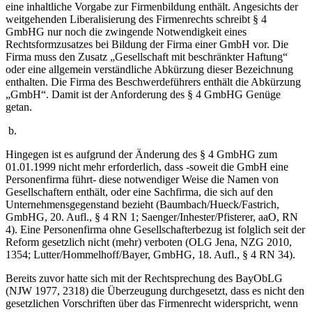
eine inhaltliche Vorgabe zur Firmenbildung enthält. Angesichts der
weitgehenden Liberalisierung des Firmenrechts schreibt § 4
GmbHG nur noch die zwingende Notwendigkeit eines
Rechtsformzusatzes bei Bildung der Firma einer GmbH vor. Die
Firma muss den Zusatz „Gesellschaft mit beschränkter Haftung“
oder eine allgemein verständliche Abkürzung dieser Bezeichnung
enthalten. Die Firma des Beschwerdeführers enthält die Abkürzung
„GmbH“. Damit ist der Anforderung des § 4 GmbHG Genüge
getan.
b.
Hingegen ist es aufgrund der Änderung des § 4 GmbHG zum
01.01.1999 nicht mehr erforderlich, dass -soweit die GmbH eine
Personenfirma führt- diese notwendiger Weise die Namen von
Gesellschaftern enthält, oder eine Sachfirma, die sich auf den
Unternehmensgegenstand bezieht (Baumbach/Hueck/Fastrich,
GmbHG, 20. Aufl., § 4 RN 1; Saenger/Inhester/Pfisterer, aaO, RN
4). Eine Personenfirma ohne Gesellschafterbezug ist folglich seit der
Reform gesetzlich nicht (mehr) verboten (OLG Jena, NZG 2010,
1354; Lutter/Hommelhoff/Bayer, GmbHG, 18. Aufl., § 4 RN 34).
Bereits zuvor hatte sich mit der Rechtsprechung des BayObLG
(NJW 1977, 2318) die Überzeugung durchgesetzt, dass es nicht den
gesetzlichen Vorschriften über das Firmenrecht widerspricht, wenn