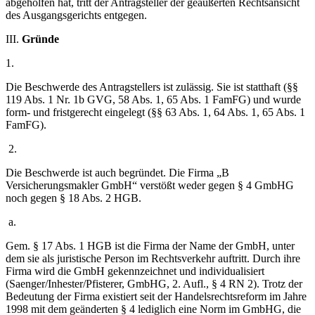
abgeholfen hat, tritt der Antragsteller der geäußerten Rechtsansicht
des Ausgangsgerichts entgegen.
III.
Gründe
1.
Die Beschwerde des Antragstellers ist zulässig. Sie ist statthaft (§§
119 Abs. 1 Nr. 1b GVG, 58 Abs. 1, 65 Abs. 1 FamFG) und wurde
form- und fristgerecht eingelegt (§§ 63 Abs. 1, 64 Abs. 1, 65 Abs. 1
FamFG).
2.
Die Beschwerde ist auch begründet. Die Firma „B
Versicherungsmakler GmbH“ verstößt weder gegen § 4 GmbHG
noch gegen § 18 Abs. 2 HGB.
a.
Gem. § 17 Abs. 1 HGB ist die Firma der Name der GmbH, unter
dem sie als juristische Person im Rechtsverkehr auftritt. Durch ihre
Firma wird die GmbH gekennzeichnet und individualisiert
(Saenger/Inhester/Pfisterer, GmbHG, 2. Aufl., § 4 RN 2). Trotz der
Bedeutung der Firma existiert seit der Handelsrechtsreform im Jahre
1998 mit dem geänderten § 4 lediglich eine Norm im GmbHG, die