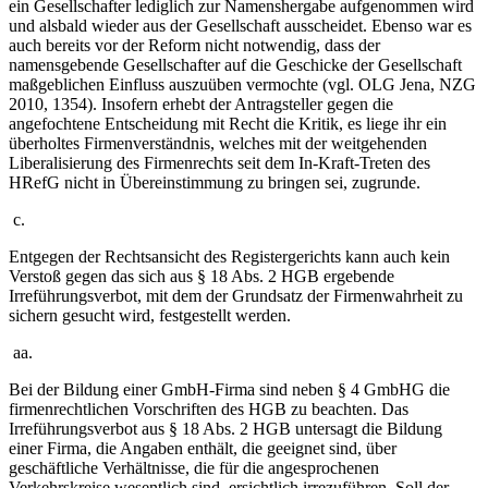
ein Gesellschafter lediglich zur Namenshergabe aufgenommen wird
und alsbald wieder aus der Gesellschaft ausscheidet. Ebenso war es
auch bereits vor der Reform nicht notwendig, dass der
namensgebende Gesellschafter auf die Geschicke der Gesellschaft
maßgeblichen Einfluss auszuüben vermochte (vgl. OLG Jena, NZG
2010, 1354). Insofern erhebt der Antragsteller gegen die
angefochtene Entscheidung mit Recht die Kritik, es liege ihr ein
überholtes Firmenverständnis, welches mit der weitgehenden
Liberalisierung des Firmenrechts seit dem In-Kraft-Treten des
HRefG nicht in Übereinstimmung zu bringen sei, zugrunde.
c.
Entgegen der Rechtsansicht des Registergerichts kann auch kein
Verstoß gegen das sich aus § 18 Abs. 2 HGB ergebende
Irreführungsverbot, mit dem der Grundsatz der Firmenwahrheit zu
sichern gesucht wird, festgestellt werden.
aa.
Bei der Bildung einer GmbH-Firma sind neben § 4 GmbHG die
firmenrechtlichen Vorschriften des HGB zu beachten. Das
Irreführungsverbot aus § 18 Abs. 2 HGB untersagt die Bildung
einer Firma, die Angaben enthält, die geeignet sind, über
geschäftliche Verhältnisse, die für die angesprochenen
Verkehrskreise wesentlich sind, ersichtlich irrezuführen. Soll der