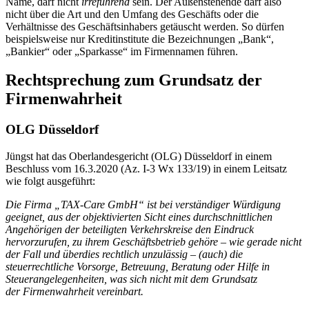
Name, darf nicht
irreführend
sein. Der Außenstehende darf also
nicht über die Art und den Umfang des Geschäfts oder die
Verhältnisse des Geschäftsinhabers getäuscht werden. So dürfen
beispielsweise nur Kreditinstitute die Bezeichnungen „Bank“,
„Bankier“ oder „Sparkasse“ im Firmennamen führen.
Rechtsprechung zum Grundsatz der
Firmenwahrheit
OLG Düsseldorf
Jüngst hat das Oberlandesgericht (OLG) Düsseldorf in einem
Beschluss vom 16.3.2020 (Az. I-3 Wx 133/19) in einem Leitsatz
wie folgt ausgeführt:
Die Firma „TAX-Care GmbH“ ist bei verständiger Würdigung
geeignet, aus der objektivierten Sicht eines durchschnittlichen
Angehörigen der beteiligten Verkehrskreise den Eindruck
hervorzurufen, zu ihrem Geschäftsbetrieb gehöre – wie gerade nicht
der Fall und überdies rechtlich unzulässig – (auch) die
steuerrechtliche Vorsorge, Betreuung, Beratung oder Hilfe in
Steuerangelegenheiten, was sich nicht mit dem Grundsatz
der Firmenwahrheit vereinbart.