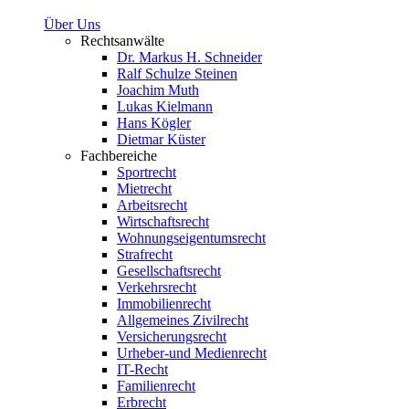
Über Uns
Rechtsanwälte
Dr. Markus H. Schneider
Ralf Schulze Steinen
Joachim Muth
Lukas Kielmann
Hans Kögler
Dietmar Küster
Fachbereiche
Sportrecht
Mietrecht
Arbeitsrecht
Wirtschaftsrecht
Wohnungseigentumsrecht
Strafrecht
Gesellschaftsrecht
Verkehrsrecht
Immobilienrecht
Allgemeines Zivilrecht
Versicherungsrecht
Urheber-und Medienrecht
IT-Recht
Familienrecht
Erbrecht