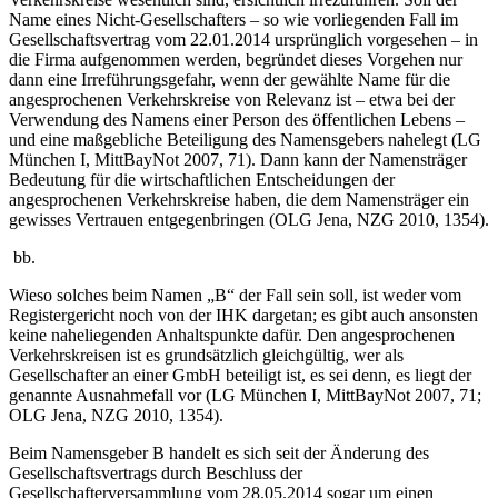
Name eines Nicht-Gesellschafters – so wie vorliegenden Fall im
Gesellschaftsvertrag vom 22.01.2014 ursprünglich vorgesehen – in
die Firma aufgenommen werden, begründet dieses Vorgehen nur
dann eine Irreführungsgefahr, wenn der gewählte Name für die
angesprochenen Verkehrskreise von Relevanz ist – etwa bei der
Verwendung des Namens einer Person des öffentlichen Lebens –
und eine maßgebliche Beteiligung des Namensgebers nahelegt (LG
München I, MittBayNot 2007, 71). Dann kann der Namensträger
Bedeutung für die wirtschaftlichen Entscheidungen der
angesprochenen Verkehrskreise haben, die dem Namensträger ein
gewisses Vertrauen entgegenbringen (OLG Jena, NZG 2010, 1354).
bb.
Wieso solches beim Namen „B“ der Fall sein soll, ist weder vom
Registergericht noch von der IHK dargetan; es gibt auch ansonsten
keine naheliegenden Anhaltspunkte dafür. Den angesprochenen
Verkehrskreisen ist es grundsätzlich gleichgültig, wer als
Gesellschafter an einer GmbH beteiligt ist, es sei denn, es liegt der
genannte Ausnahmefall vor (LG München I, MittBayNot 2007, 71;
OLG Jena, NZG 2010, 1354).
Beim Namensgeber B handelt es sich seit der Änderung des
Gesellschaftsvertrags durch Beschluss der
Gesellschafterversammlung vom 28.05.2014 sogar um einen