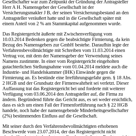
Gesellschafter war zum Zeitpunkt der Gründung der Antragsteller
Herr A H. Namensgeber der Gesellschaft ist der
Versicherungsmakler J B, der seinen Versicherungsbestand an den
Antragsteller veräußert hatte und in die Gesellschaft später mit
einem Anteil von 2 % am Stammkapital aufgenommen wurde.
Das Registergericht äußerte mit Zwischenverfügung vom
10.03.2014 Bedenken gegen die beabsichtigte Firmierung, da kein
Bezug des Namensgebers zur GmbH bestehe. Daraufhin legte der
Verfahrensbevollmächtigte mit Schreiben vom 11.03.2014 einen
Vertrag vor, mit dem der Namensgeber der Verwendung seines
Namens zustimmte. In einer vom Registergericht eingeholten
gutachterlichen Stellungnahme vom 01.04.2014 meldete auch die
Industrie- und Handelskammer (IHK) Einwände gegen die
Firmierung an. Es bestünde eine Irreführungsgefahr gem. § 18 Abs.
2 HGB und der Grundsatz der Firmenwahrheit sei verletzt. Dieser
Auffassung trat das Registergericht bei und forderte mit weiterer
Verfügung vom 03.06.2014 den Antragsteller auf, die Firma zu
ändern. Begründend führte das Gericht aus, es sei weder ersichtlich,
dass es sich um einen Fall der Firmenfortführung nach § 22 HGB
handele, noch habe der namensgebende Minderheitsgesellschafter
(2%) bestimmenden Einfluss auf die Gesellschaft.
Mit seiner durch den Verfahrensbevollmächtigten erhobenen
Beschwerde vom 23.07.2014, der das Registergericht nicht