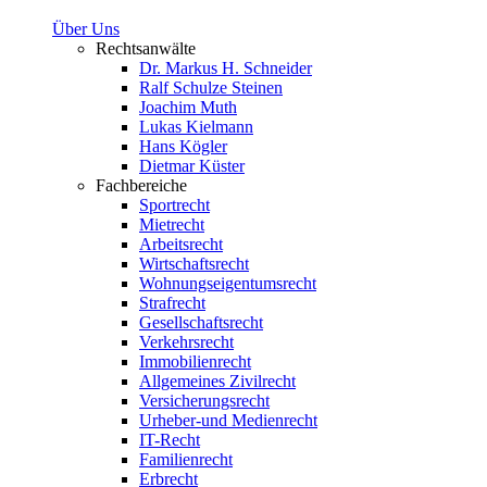
Über Uns
Rechtsanwälte
Dr. Markus H. Schneider
Ralf Schulze Steinen
Joachim Muth
Lukas Kielmann
Hans Kögler
Dietmar Küster
Fachbereiche
Sportrecht
Mietrecht
Arbeitsrecht
Wirtschaftsrecht
Wohnungseigentumsrecht
Strafrecht
Gesellschaftsrecht
Verkehrsrecht
Immobilienrecht
Allgemeines Zivilrecht
Versicherungsrecht
Urheber-und Medienrecht
IT-Recht
Familienrecht
Erbrecht