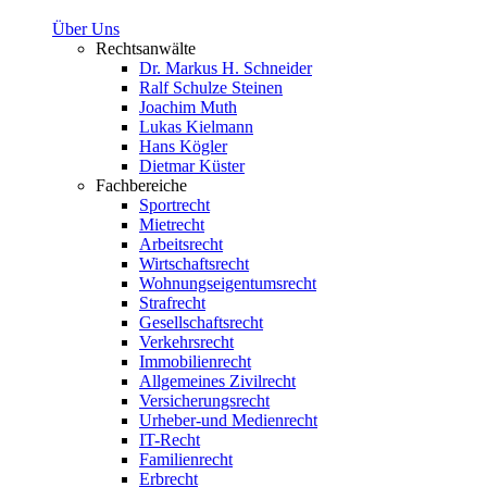
Über Uns
Rechtsanwälte
Dr. Markus H. Schneider
Ralf Schulze Steinen
Joachim Muth
Lukas Kielmann
Hans Kögler
Dietmar Küster
Fachbereiche
Sportrecht
Mietrecht
Arbeitsrecht
Wirtschaftsrecht
Wohnungseigentumsrecht
Strafrecht
Gesellschaftsrecht
Verkehrsrecht
Immobilienrecht
Allgemeines Zivilrecht
Versicherungsrecht
Urheber-und Medienrecht
IT-Recht
Familienrecht
Erbrecht