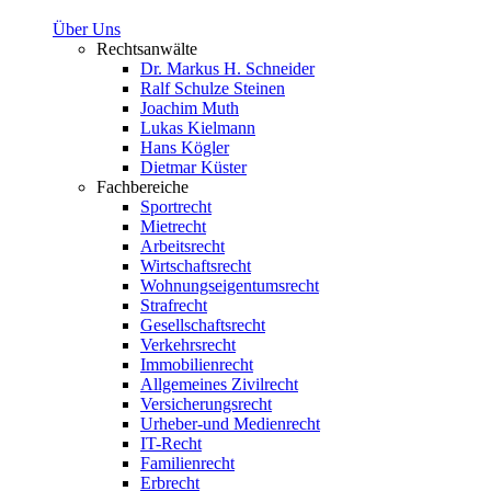
Über Uns
Rechtsanwälte
Dr. Markus H. Schneider
Ralf Schulze Steinen
Joachim Muth
Lukas Kielmann
Hans Kögler
Dietmar Küster
Fachbereiche
Sportrecht
Mietrecht
Arbeitsrecht
Wirtschaftsrecht
Wohnungseigentumsrecht
Strafrecht
Gesellschaftsrecht
Verkehrsrecht
Immobilienrecht
Allgemeines Zivilrecht
Versicherungsrecht
Urheber-und Medienrecht
IT-Recht
Familienrecht
Erbrecht