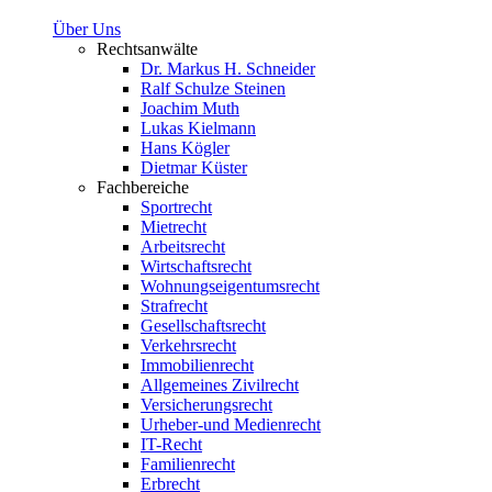
Über Uns
Rechtsanwälte
Dr. Markus H. Schneider
Ralf Schulze Steinen
Joachim Muth
Lukas Kielmann
Hans Kögler
Dietmar Küster
Fachbereiche
Sportrecht
Mietrecht
Arbeitsrecht
Wirtschaftsrecht
Wohnungseigentumsrecht
Strafrecht
Gesellschaftsrecht
Verkehrsrecht
Immobilienrecht
Allgemeines Zivilrecht
Versicherungsrecht
Urheber-und Medienrecht
IT-Recht
Familienrecht
Erbrecht