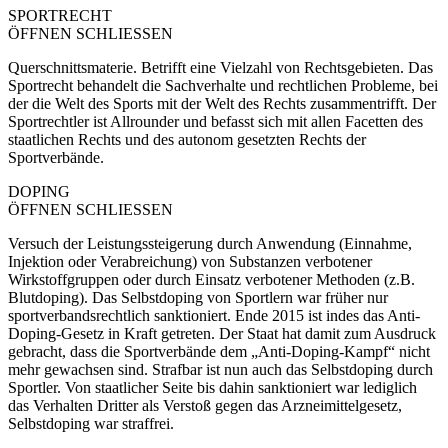
SPORTRECHT
ÖFFNEN
SCHLIESSEN
Querschnittsmaterie. Betrifft eine Vielzahl von Rechtsgebieten. Das
Sportrecht behandelt die Sachverhalte und rechtlichen Probleme, bei
der die Welt des Sports mit der Welt des Rechts zusammentrifft. Der
Sportrechtler ist Allrounder und befasst sich mit allen Facetten des
staatlichen Rechts und des autonom gesetzten Rechts der
Sportverbände.
DOPING
ÖFFNEN
SCHLIESSEN
Versuch der Leistungssteigerung durch Anwendung (Einnahme,
Injektion oder Verabreichung) von Substanzen verbotener
Wirkstoffgruppen oder durch Einsatz verbotener Methoden (z.B.
Blutdoping). Das Selbstdoping von Sportlern war früher nur
sportverbandsrechtlich sanktioniert. Ende 2015 ist indes das Anti-
Doping-Gesetz in Kraft getreten. Der Staat hat damit zum Ausdruck
gebracht, dass die Sportverbände dem „Anti-Doping-Kampf“ nicht
mehr gewachsen sind. Strafbar ist nun auch das Selbstdoping durch
Sportler. Von staatlicher Seite bis dahin sanktioniert war lediglich
das Verhalten Dritter als Verstoß gegen das Arzneimittelgesetz,
Selbstdoping war straffrei.