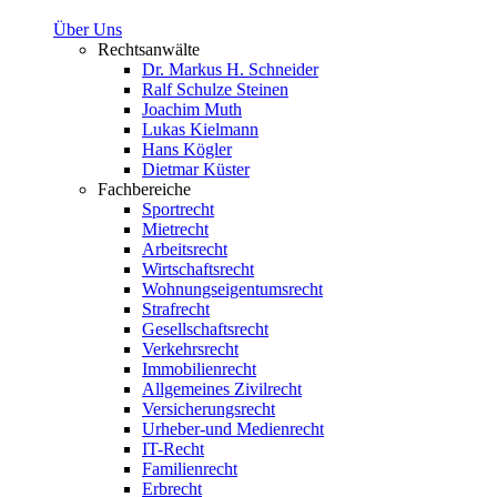
Über Uns
Rechtsanwälte
Dr. Markus H. Schneider
Ralf Schulze Steinen
Joachim Muth
Lukas Kielmann
Hans Kögler
Dietmar Küster
Fachbereiche
Sportrecht
Mietrecht
Arbeitsrecht
Wirtschaftsrecht
Wohnungseigentumsrecht
Strafrecht
Gesellschaftsrecht
Verkehrsrecht
Immobilienrecht
Allgemeines Zivilrecht
Versicherungsrecht
Urheber-und Medienrecht
IT-Recht
Familienrecht
Erbrecht