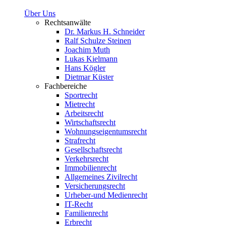
Über Uns
Rechtsanwälte
Dr. Markus H. Schneider
Ralf Schulze Steinen
Joachim Muth
Lukas Kielmann
Hans Kögler
Dietmar Küster
Fachbereiche
Sportrecht
Mietrecht
Arbeitsrecht
Wirtschaftsrecht
Wohnungseigentumsrecht
Strafrecht
Gesellschaftsrecht
Verkehrsrecht
Immobilienrecht
Allgemeines Zivilrecht
Versicherungsrecht
Urheber-und Medienrecht
IT-Recht
Familienrecht
Erbrecht