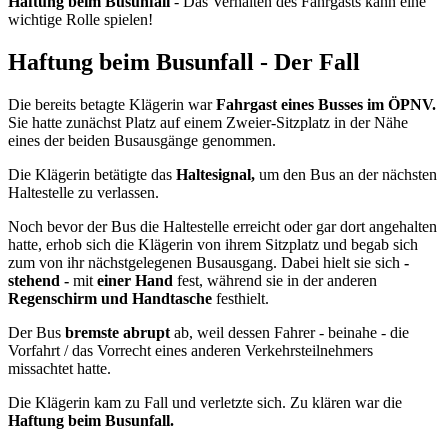
Haftung beim Busunfall
- Das Verhalten des Fahrgasts kann eine
wichtige Rolle spielen!
Haftung beim Busunfall - Der Fall
Die bereits betagte Klägerin war
Fahrgast eines Busses im ÖPNV.
Sie hatte zunächst Platz auf einem Zweier-Sitzplatz in der Nähe
eines der beiden Busausgänge genommen.
Die Klägerin betätigte das
Haltesignal,
um den Bus an der nächsten
Haltestelle zu verlassen.
Noch bevor der Bus die Haltestelle erreicht oder gar dort angehalten
hatte, erhob sich die Klägerin von ihrem Sitzplatz und begab sich
zum von ihr nächstgelegenen Busausgang. Dabei hielt sie sich
-
stehend -
mit
einer Hand
fest, während sie in der anderen
Regenschirm und Handtasche
festhielt.
Der Bus
bremste abrupt
ab, weil dessen Fahrer - beinahe - die
Vorfahrt / das Vorrecht eines anderen Verkehrsteilnehmers
missachtet hatte.
Die Klägerin kam zu Fall und verletzte sich. Zu klären war die
Haftung beim Busunfall.