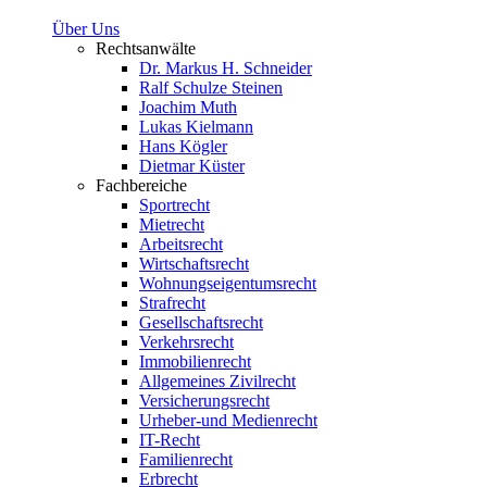
Über Uns
Rechtsanwälte
Dr. Markus H. Schneider
Ralf Schulze Steinen
Joachim Muth
Lukas Kielmann
Hans Kögler
Dietmar Küster
Fachbereiche
Sportrecht
Mietrecht
Arbeitsrecht
Wirtschaftsrecht
Wohnungseigentumsrecht
Strafrecht
Gesellschaftsrecht
Verkehrsrecht
Immobilienrecht
Allgemeines Zivilrecht
Versicherungsrecht
Urheber-und Medienrecht
IT-Recht
Familienrecht
Erbrecht