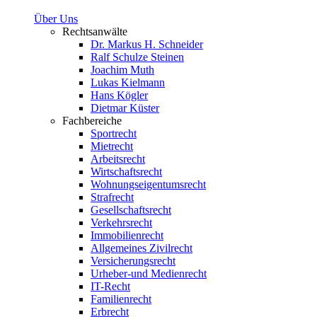
Über Uns
Rechtsanwälte
Dr. Markus H. Schneider
Ralf Schulze Steinen
Joachim Muth
Lukas Kielmann
Hans Kögler
Dietmar Küster
Fachbereiche
Sportrecht
Mietrecht
Arbeitsrecht
Wirtschaftsrecht
Wohnungseigentumsrecht
Strafrecht
Gesellschaftsrecht
Verkehrsrecht
Immobilienrecht
Allgemeines Zivilrecht
Versicherungsrecht
Urheber-und Medienrecht
IT-Recht
Familienrecht
Erbrecht